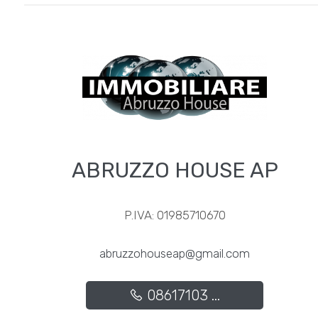
3
4
5
5+
ABRUZZO HOUSE AP
Camere
minime
P.IVA: 01985710670
Qualsiasi
abruzzohouseap@gmail.com
1
08617103 ...
2