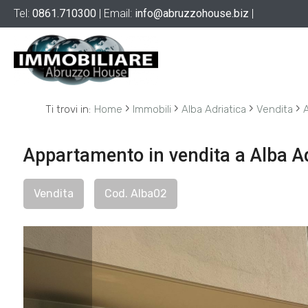
Tel:
0861.710300
| Email:
info@abruzzohouse.biz
|
Codice
HOME
CHI
Contratto
›
›
›
›
SIAMO
Ti trovi in:
Home
Immobili
Alba Adriatica
Vendita
Qualsiasi
IMMOBILI
Appartamento in vendita a Alba A
Vendita
SERVIZI
Vendita
Cod. Alba02
CONTATTI
Scegli
dove
cercare
Provincia