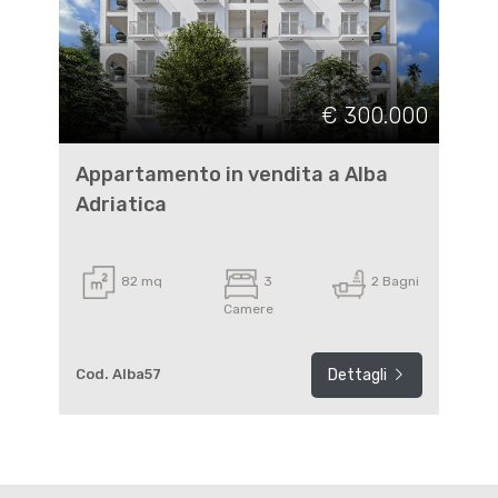
€ 300.000
Appartamento in vendita a Alba
Adriatica
82 mq
3
2 Bagni
Camere
Cod. Alba57
Dettagli