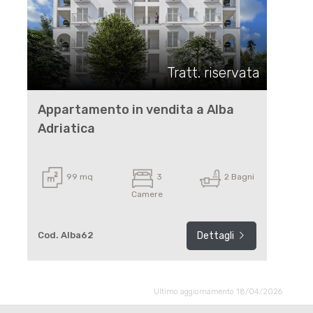
Tratt. riservata
Appartamento in vendita a Alba
Adriatica
99 mq
3
2 Bagni
Camere
Cod. Alba62
Dettagli
Ultimo aggiornamento 18/04/2026