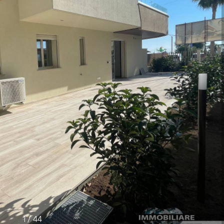
1
/
44