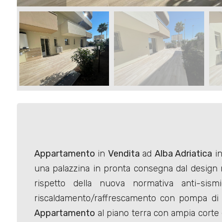
Industriali
Terreni
Prezzo
Appartamento
in
Vendita
ad
Alba Adriatica
in
una palazzina in pronta consegna dal design 
rispetto della nuova normativa anti-sis
Totale
riscaldamento/raffrescamento con pompa di ca
mq
Appartamento
al piano terra con ampia corte