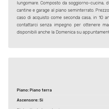
lungomare. Composto da soggiorno-cucina, dis
cantine e garage al piano seminterrato. Prezz
caso di acquisto come seconda casa, in 10 an
contattarci senza impegno per ottenere ma
disponibili anche la Domenica su appuntament
Locali
minimi
Qualsiasi
1
2
Piano: Piano terra
3
Ascensore: Si