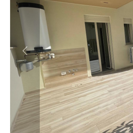
Comune
Tipologia
-
multiscelta
Qualsiasi
Residenziali
Commerciali