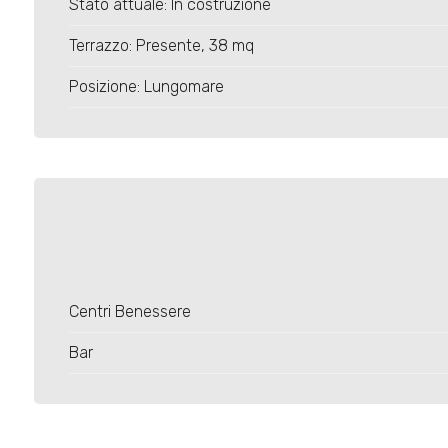
Stato attuale: In costruzione
4
Terrazzo: Presente, 38 mq
5
Posizione: Lungomare
5+
Bagni
minimi
Qualsiasi
Centri Benessere
1
Bar
2