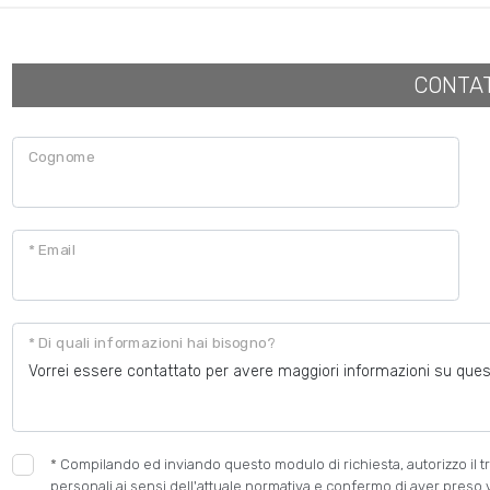
CONTA
Cognome
* Email
* Di quali informazioni hai bisogno?
*
Compilando ed inviando questo modulo di richiesta, autorizzo il tr
personali ai sensi dell'attuale normativa e confermo di aver preso 