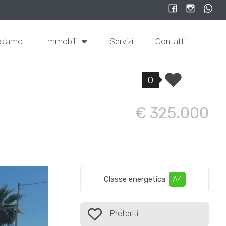
 siamo
Immobili
Servizi
Contatti
0
€ 325.000
Classe energetica
:
A4
Preferiti: Cod. Alba02
Preferiti