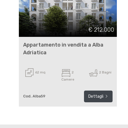
Posto auto/Box
€ 212.000
Balcone/Terrazzo
Appartamento in vendita a Alba
Ascensore
Adriatica
Arredato
62 mq
2
2 Bagni
Nuova costruzione
Camere
Lusso
Cod. Alba59
Dettagli