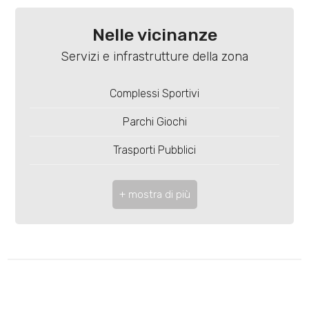
3
Terrazzo: Presente, 27 mq
Nelle vicinanze
4
Distanza mare/lago: 350 mt.
Servizi e infrastrutture della zona
Cucina: Angolo cottura
5
Complessi Sportivi
Posizione: Centrale
5+
Parchi Giochi
Terrazza
Trasporti Pubblici
Aria Condizionata
Camere
Asilo
minime
Bar
Qualsiasi
Centri commerciali
1
2