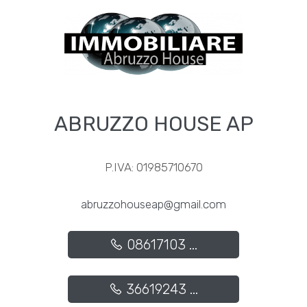
3
4
5
ABRUZZO HOUSE AP
5+
P.IVA: 01985710670
Altre
abruzzohouseap@gmail.com
opzioni
-
08617103 ...
multiscelta
36619243 ...
Giardino