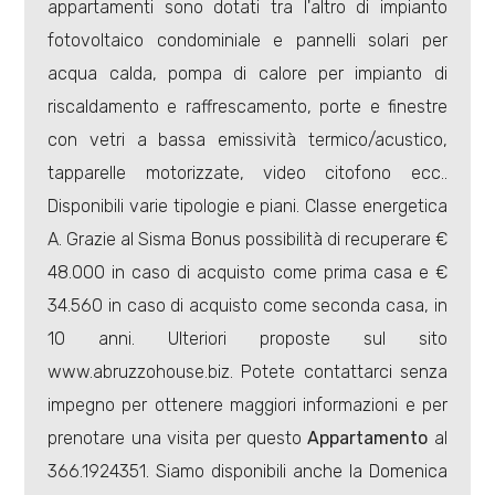
appartamenti sono dotati tra l'altro di impianto
fotovoltaico condominiale e pannelli solari per
acqua calda, pompa di calore per impianto di
riscaldamento e raffrescamento, porte e finestre
con vetri a bassa emissività termico/acustico,
Locali
tapparelle motorizzate, video citofono ecc..
minimi
Disponibili varie tipologie e piani. Classe energetica
A. Grazie al Sisma Bonus possibilità di recuperare €
Qualsiasi
48.000 in caso di acquisto come prima casa e €
34.560 in caso di acquisto come seconda casa, in
1
10 anni. Ulteriori proposte sul sito
www.abruzzohouse.biz. Potete contattarci senza
2
impegno per ottenere maggiori informazioni e per
3
prenotare una visita per questo
Appartamento
al
366.1924351. Siamo disponibili anche la Domenica