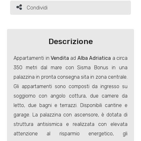
Condividi
Condividi
Industriali
Terreni
Descrizione
Appartamenti in
Vendita
ad
Alba Adriatica
a circa
Prezzo
350 metri dal mare con Sisma Bonus in una
palazzina in pronta consegna sita in zona centrale.
Gli appartamenti sono composti da ingresso su
soggiorno con angolo cottura, due camere da
letto, due bagni e terrazzi. Disponibili cantine e
garage. La palazzina con ascensore, è dotata di
Totale
struttura antisismica e realizzata con elevata
mq
attenzione al risparmio energetico, gli