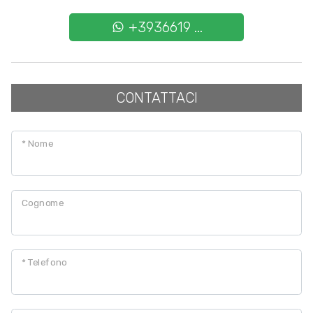
+3936619 ...
Posto auto/Box
Balcone/Terrazzo
CONTATTACI
Ascensore
* Nome
Arredato
Nuova costruzione
Cognome
Lusso
* Telefono