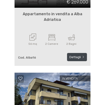
€ 269.000
Appartamento in vendita a Alba
Adriatica
56 mq
2 Camere
2 Bagni
Dettagli
Cod. Alba16
IN VENDITA