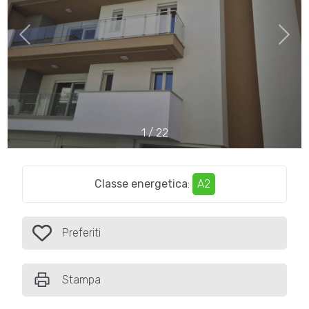
Comune
1
/
22
Tipologia
-
Classe energetica
:
A2
multiscelta
Qualsiasi
Preferiti
Preferiti: Cod. Alba05
Residenziali
Stampa
Commerciali