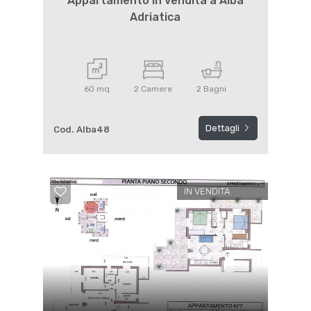
Appartamento in vendita a Alba
Adriatica
60 mq
2 Camere
2 Bagni
Dettagli
Cod. Alba48
IN VENDITA