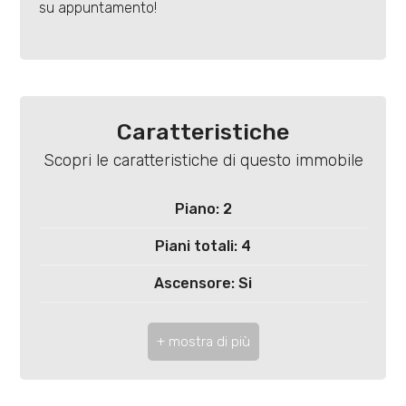
4
su appuntamento!
5
5+
Caratteristiche
Scopri le caratteristiche di questo immobile
Bagni
minimi
Piano: 2
Piani totali: 4
Qualsiasi
Ascensore: Si
1
Appartamenti Totali: 12
2
Stato attuale: In costruzione
Balconi: Presente, 27 mq