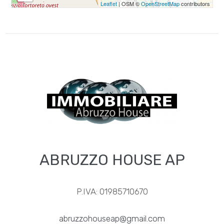
Leaflet
| OSM ©
OpenStreetMap
contributors
Posto auto/Box
Balcone/Terrazzo
Ascensore
Arredato
Nuova costruzione
ABRUZZO HOUSE AP
Lusso
P.IVA: 01985710670
abruzzohouseap@gmail.com