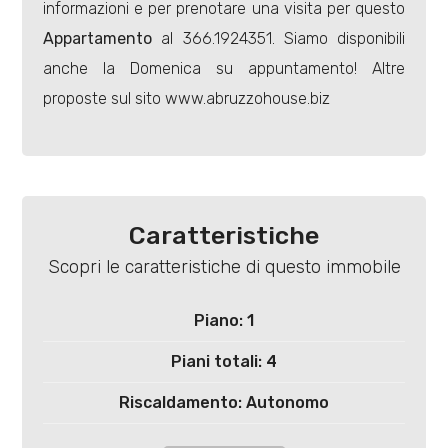
4
informazioni e per prenotare una visita per questo
Appartamento
al 366.1924351. Siamo disponibili
5
anche la Domenica su appuntamento! Altre
proposte sul sito www.abruzzohouse.biz
5+
Bagni
minimi
Caratteristiche
Scopri le caratteristiche di questo immobile
Qualsiasi
Piano: 1
1
Piani totali: 4
2
Riscaldamento: Autonomo
Ascensore: Si