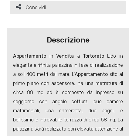
Condividi
Condividi
Industriali
Terreni
Descrizione
Appartamento
in
Vendita
a
Tortoreto
Lido in
Prezzo
elegante e rifinita palazzina in fase di realizzazione
a soli 400 metri dal mare. L'
Appartamento
sito al
primo piano con ascensore, ha una metratura di
circa 88 mq ed è composto da ingresso su
soggiorno con angolo cottura, due camere
matrimoniali, una cameretta, due bagni, e
Totale
bellissimo e introvabile terrazzo di circa 58 mq. La
mq
palazzina sarà realizzata con elevata attenzione al