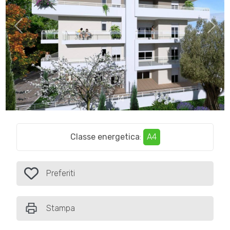
Comune
1
/
14
Tipologia
-
Classe energetica
:
A4
multiscelta
Qualsiasi
Preferiti
Preferiti: Cod. Trt14
Residenziali
Stampa
Commerciali