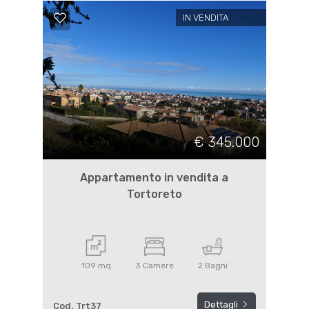
IN VENDITA
€ 345.000
Appartamento in vendita a
Tortoreto
109 mq
3 Camere
2 Bagni
Dettagli
Cod. Trt37