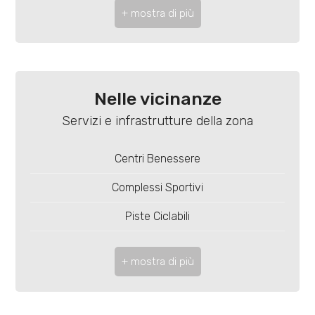
3
Infissi: legno
4
Appartamenti Totali: 24
5
Anno di costruzione: 2021
Nelle vicinanze
Stato attuale: Libero al rogito
Servizi e infrastrutture della zona
5+
Esposizione: sud - est
Centri Benessere
Terrazzo: Presente, 58 mq
Camere
Complessi Sportivi
minime
Distanza mare/lago: 400 mt.
Piste Ciclabili
Cucina: Angolo cottura
Qualsiasi
Trasporti Pubblici
Posizione: Centrale
1
Asilo
Terrazza: 58 ㎡
Bar
2