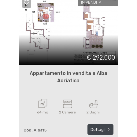
IN VENDITA
€ 292.000
Appartamento in vendita a Alba
Adriatica
64 mq
2 Camere
2 Bagni
Dettagli
Cod. Alba15