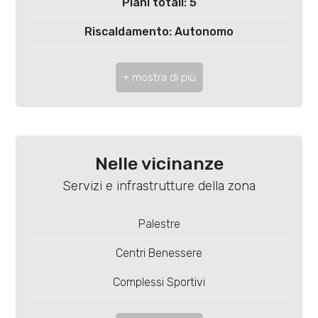
3
Piani totali: 5
Riscaldamento: Autonomo
4
Ascensore: Si
5
Infissi: alluminio doppio vetro
Appartamenti Totali: 25
5+
Anno di costruzione: 2025
Nelle vicinanze
Camere
Stato attuale: In costruzione
Servizi e infrastrutture della zona
minime
Esposizione: sud
Palestre
Qualsiasi
Balconi: Presente
Centri Benessere
Terrazzo: Presente, 61 mq
1
Complessi Sportivi
Distanza mare/lago: 150 mt.
Piste Ciclabili
2