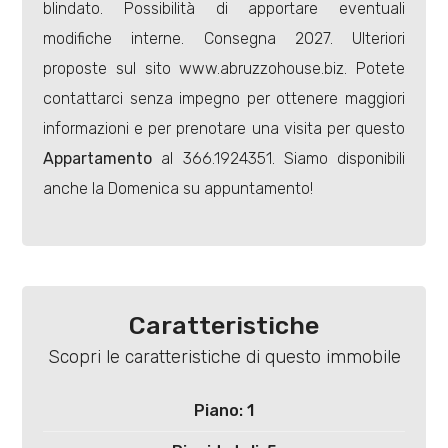
4
blindato. Possibilità di apportare eventuali
modifiche interne. Consegna 2027. Ulteriori
5
proposte sul sito www.abruzzohouse.biz. Potete
contattarci senza impegno per ottenere maggiori
5+
informazioni e per prenotare una visita per questo
Appartamento
al 366.1924351. Siamo disponibili
anche la Domenica su appuntamento!
Bagni
minimi
Qualsiasi
Caratteristiche
1
Scopri le caratteristiche di questo immobile
2
Piano: 1