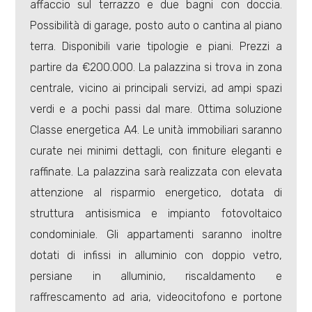
affaccio sul terrazzo e due bagni con doccia.
Possibilità di garage, posto auto o cantina al piano
terra. Disponibili varie tipologie e piani. Prezzi a
partire da €200.000. La palazzina si trova in zona
centrale, vicino ai principali servizi, ad ampi spazi
Locali
verdi e a pochi passi dal mare. Ottima soluzione
minimi
Classe energetica A4. Le unità immobiliari saranno
curate nei minimi dettagli, con finiture eleganti e
Qualsiasi
raffinate. La palazzina sarà realizzata con elevata
attenzione al risparmio energetico, dotata di
1
struttura antisismica e impianto fotovoltaico
condominiale. Gli appartamenti saranno inoltre
2
dotati di infissi in alluminio con doppio vetro,
3
persiane in alluminio, riscaldamento e
raffrescamento ad aria, videocitofono e portone