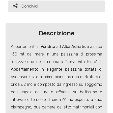
Condividi
Condividi
Industriali
Terreni
Descrizione
Appartamenti in
Vendita
ad
Alba Adriatica
a circa
Prezzo
150 mt dal mare in una palazzina di prossima
realizzazione nella rinomata "zona Villa Fiore". L'
Appartamento
in elegante palazzina dotata di
ascensore, sito al primo piano, ha una metratura di
circa 62 mq è composto da ingresso su soggiorno
con angolo cottura e affaccio su bellissimo e
Totale
introvabile terrazzo di circa 61 mq esposto a sud,
mq
disimpegno, due camere da letto matrimoniali con