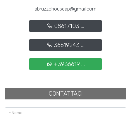
abruzzohouseap@gmail.com
Posto auto/Box
08617103 ...
Balcone/Terrazzo
36619243 ...
Ascensore
+3936619 ...
Arredato
Nuova costruzione
CONTATTACI
Lusso
* Nome