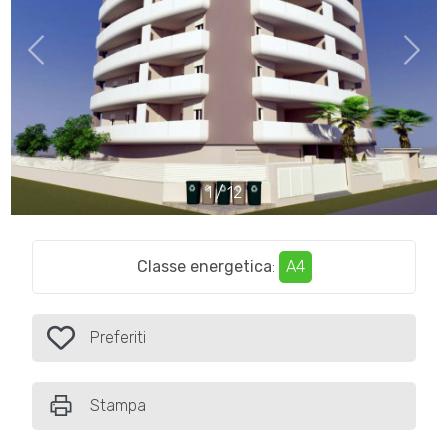
Comune
1
/
12
Tipologia
-
Classe energetica
:
A4
multiscelta
Qualsiasi
Preferiti
Preferiti: Cod. Alba47
Residenziali
Stampa
Commerciali