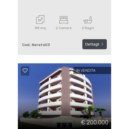
88 mq
2 Camere
2 Bagni
Dettagli
Cod. Nereto03
IN VENDITA
€ 200.000