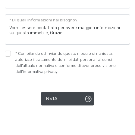
Posto auto/Box
* Di quali informazioni hai bisogno?
Balcone/Terrazzo
Ascensore
*
Compilando ed inviando questo modulo di richiesta,
autorizzo il trattamento dei miei dati personali ai sensi
Arredato
dell'attuale normativa e confermo di aver preso visione
dell'informativa privacy.
Nuova costruzione
INVIA
Lusso