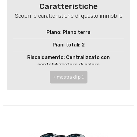
4
Caratteristiche
Scopri le caratteristiche di questo immobile
5
Piano: Piano terra
5+
Piani totali: 2
Riscaldamento: Centralizzato con
Bagni
contabilizzatore di calore
minimi
Posto auto: Scoperto
Qualsiasi
Ascensore: Si
1
Anno di costruzione: 2025
Stato attuale: In costruzione
2
Esposizione: nord - est - ovest