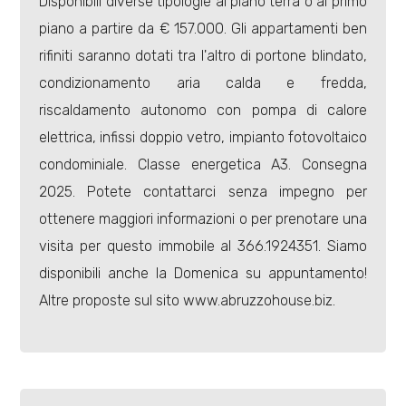
Disponibili diverse tipologie al piano terra o al primo
piano a partire da € 157.000. Gli appartamenti ben
rifiniti saranno dotati tra l'altro di portone blindato,
condizionamento aria calda e fredda,
riscaldamento autonomo con pompa di calore
Locali
elettrica, infissi doppio vetro, impianto fotovoltaico
minimi
condominiale. Classe energetica A3. Consegna
2025. Potete contattarci senza impegno per
Qualsiasi
ottenere maggiori informazioni o per prenotare una
visita per questo immobile al 366.1924351. Siamo
1
disponibili anche la Domenica su appuntamento!
Altre proposte sul sito www.abruzzohouse.biz.
2
3