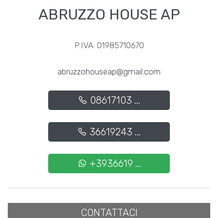
3
ABRUZZO HOUSE AP
4
P.IVA: 01985710670
5
abruzzohouseap@gmail.com
5+
08617103 ...
Camere
36619243 ...
minime
Qualsiasi
+3936619 ...
1
CONTATTACI
2