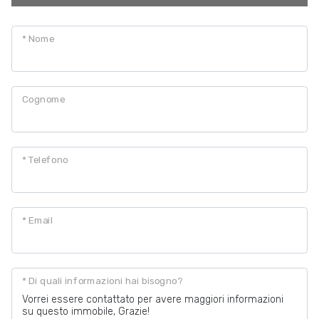
3
* Nome
4
Cognome
5
* Telefono
5+
Altre
* Email
opzioni
-
multiscelta
* Di quali informazioni hai bisogno?
Giardino