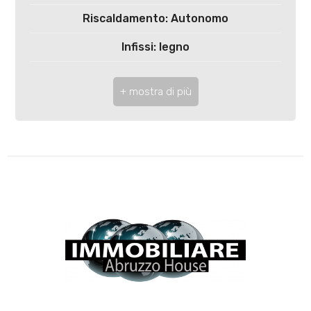
4
Riscaldamento: Autonomo
5
Infissi: legno
Termosifoni: si
5+
Anno di costruzione: 1980
Stato attuale: Libero al rogito
Bagni
minimi
Cucina: Abitabile
Qualsiasi
1
2