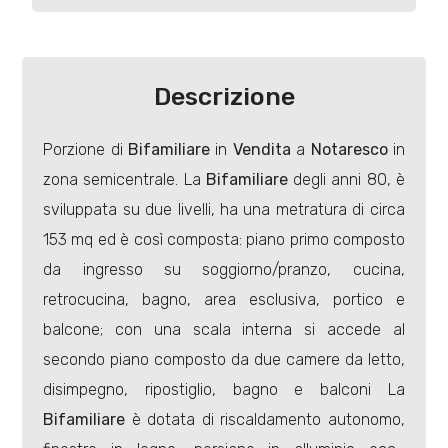
Industriali
Descrizione
Terreni
Porzione di
Bifamiliare
in
Vendita
a
Notaresco
in
zona semicentrale. La
Bifamiliare
degli anni 80, è
Prezzo
sviluppata su due livelli, ha una metratura di circa
153 mq ed è così composta: piano primo composto
da ingresso su soggiorno/pranzo, cucina,
retrocucina, bagno, area esclusiva, portico e
balcone; con una scala interna si accede al
secondo piano composto da due camere da letto,
Totale
disimpegno, ripostiglio, bagno e balconi La
mq
Bifamiliare
è dotata di riscaldamento autonomo,