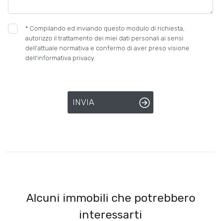
Posto auto/Box
*
Compilando ed inviando questo modulo di richiesta,
autorizzo il trattamento dei miei dati personali ai sensi
dell'attuale normativa e confermo di aver preso visione
Balcone/Terrazzo
dell'informativa privacy.
Ascensore
INVIA
Arredato
Nuova costruzione
Lusso
Alcuni immobili che potrebbero
interessarti