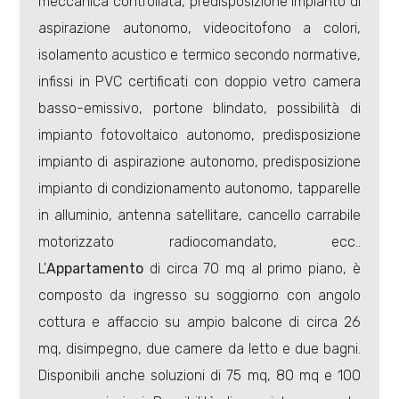
meccanica controllata, predisposizione impianto di
aspirazione autonomo, videocitofono a colori,
isolamento acustico e termico secondo normative,
infissi in PVC certificati con doppio vetro camera
basso-emissivo, portone blindato, possibilità di
Locali
impianto fotovoltaico autonomo, predisposizione
minimi
impianto di aspirazione autonomo, predisposizione
impianto di condizionamento autonomo, tapparelle
Qualsiasi
in alluminio, antenna satellitare, cancello carrabile
motorizzato radiocomandato, ecc..
1
L'
Appartamento
di circa 70 mq al primo piano, è
composto da ingresso su soggiorno con angolo
2
cottura e affaccio su ampio balcone di circa 26
mq, disimpegno, due camere da letto e due bagni.
3
Disponibili anche soluzioni di 75 mq, 80 mq e 100