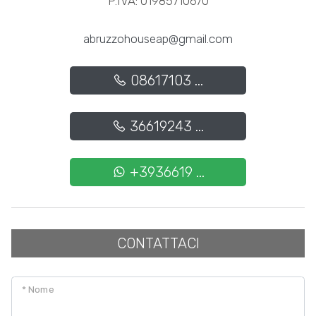
P.IVA: 01985710670
Posto auto/Box
abruzzohouseap@gmail.com
Balcone/Terrazzo
08617103 ...
Ascensore
36619243 ...
Arredato
+3936619 ...
Nuova costruzione
Lusso
CONTATTACI
* Nome