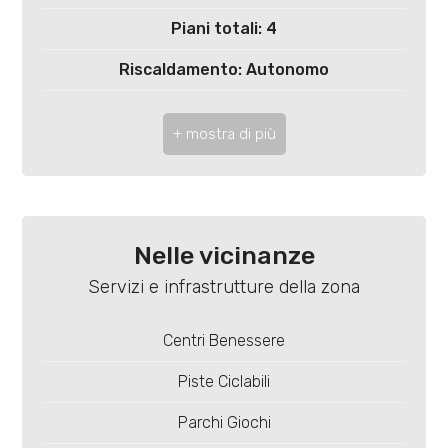
3
Piani totali: 4
4
Riscaldamento: Autonomo
Ascensore: Si
5
Infissi: pvc doppio vetro
5+
Appartamenti Totali: 18
Anno di costruzione: 2025
Camere
Nelle vicinanze
minime
Stato attuale: In costruzione
Servizi e infrastrutture della zona
Esposizione: sud - ovest
Qualsiasi
Centri Benessere
Balconi: Presente, 9 mq
Piste Ciclabili
1
Terrazzo: Presente, 26 mq
Parchi Giochi
Distanza mare/lago: 500 mt.
2