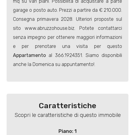
mq su vari piani. Possibilità di acquistare a parte
4
garage o posto auto. Prezzi a partire da € 210.000.
5
Consegna primavera 2028. Ulteriori proposte sul
sito www.abruzzohouse.biz. Potete contattarci
5+
senza impegno per ottenere maggiori informazioni
e per prenotare una visita per questo
Appartamento
al 366.1924351. Siamo disponibili
Bagni
anche la Domenica su appuntamento!.
minimi
Qualsiasi
1
Caratteristiche
Scopri le caratteristiche di questo immobile
2
Piano: 1