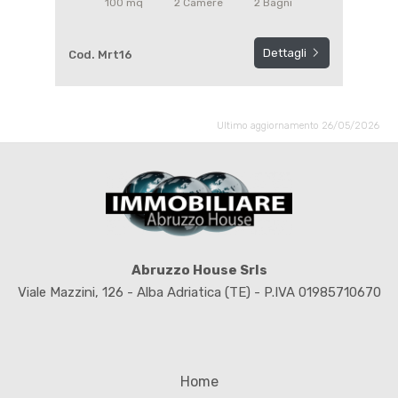
100 mq
2 Camere
2 Bagni
Dettagli
Cod. Mrt16
Ultimo aggiornamento 26/05/2026
Abruzzo House Srls
Viale Mazzini, 126 - Alba Adriatica (TE) - P.IVA 01985710670
Home