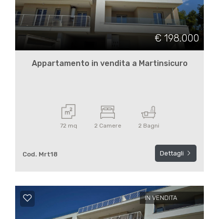
Industriali
€ 198.000
Terreni
Appartamento in vendita a Martinsicuro
Prezzo
72 mq
2 Camere
2 Bagni
Dettagli
Cod. Mrt18
Totale
mq
IN VENDITA