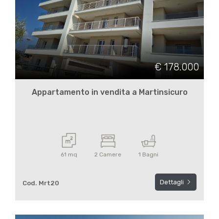
€ 178.000
Locali
minimi
Appartamento in vendita a Martinsicuro
Qualsiasi
1
61 mq
2 Camere
1 Bagni
2
Dettagli
Cod. Mrt20
3