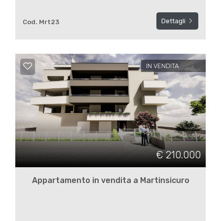
Dettagli
Cod. Mrt23
3
4
IN VENDITA
5
5+
Altre
€ 210.000
opzioni
-
Appartamento in vendita a Martinsicuro
multiscelta
Giardino