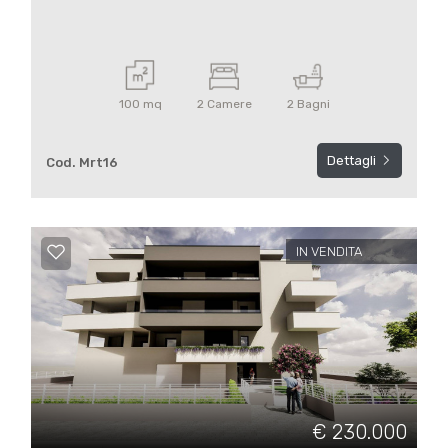
100 mq
2 Camere
2 Bagni
Dettagli
Cod. Mrt16
IN VENDITA
€ 230.000