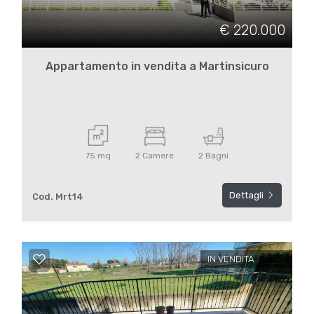
€ 220.000
Appartamento in vendita a Martinsicuro
75 mq
2 Camere
2 Bagni
Dettagli
Cod. Mrt14
IN VENDITA