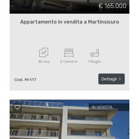
€ 165.000
Martinsicuro
Appartamento in vendita a Martinsicuro
62 mq
2 Camere
1 Bagni
Tipologia
-
Dettagli
Cod. Mrt17
multiscelta
Qualsiasi
IN VENDITA
Residenziali
Commerciali