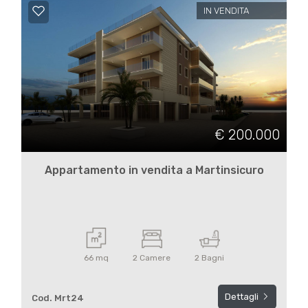
4
IN VENDITA
5
5+
Bagni
€ 200.000
minimi
Appartamento in vendita a Martinsicuro
Qualsiasi
1
66 mq
2 Camere
2 Bagni
2
Dettagli
Cod. Mrt24