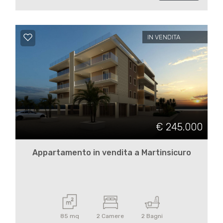
3
4
IN VENDITA
5
5+
Camere
€ 245.000
minime
Appartamento in vendita a Martinsicuro
Qualsiasi
1
85 mq
2 Camere
2 Bagni
2